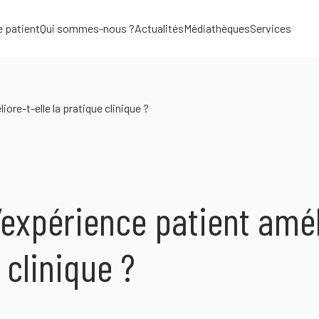
e patient
Qui sommes-nous ?
Actualités
Médiathèques
Services
re-t-elle la pratique clinique ?
expérience patient amél
 clinique ?