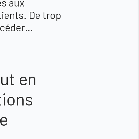
ès aux
tients. De trop
ccéder…
out en
tions
de