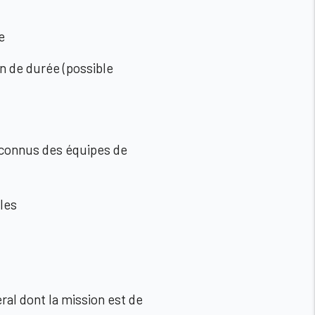
e
on de durée (possible
t connus des équipes de
oles
ral dont la mission est de