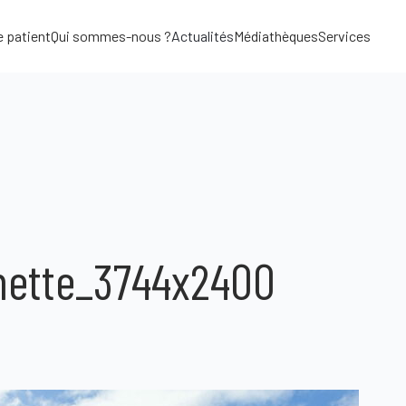
e patient
Qui sommes-nous ?
Actualités
Médiathèques
Services
nette_3744x2400