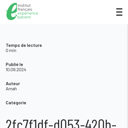
Temps de lecture
0 min
Publié le
10.09.2024
Auteur
Amah
Catégorie
2fc7f1df-d053-420b-