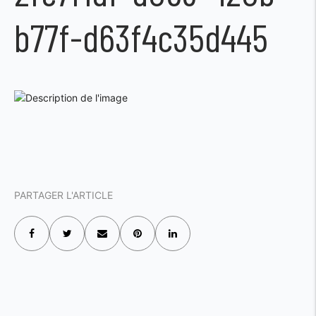
b77f-d63f4c35d445
PARTAGER L'ARTICLE